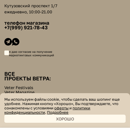
Кутузовский проспект 1/7
ежедневно, 10:00-21.00
телефон магазина
+7(999) 921-78-43
я даю согласие на получение
маркетинговых коммуникаций
ВСЕ
ПРОЕКТЫ ВЕТРА:
Veter Festivals
Veter Magazine
Veter School
Мы используем файлы cookie, чтобы сделать ваш шопинг еще
Helpers Bazar
удобнее. Нажимая кнопку «Хорошо», Вы подтверждаете, что
ознакомлены с условиями
оферты
и
политики
© veter. все права защищены
конфиденциальности
.
Подробнее
ХОРОШО