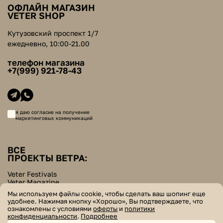
ОФЛАЙН МАГАЗИН
VETER SHOP
Кутузовский проспект 1/7
ежедневно, 10:00-21.00
телефон магазина
+7(999) 921-78-43
я даю согласие на получение
маркетинговых коммуникаций
ВСЕ
ПРОЕКТЫ ВЕТРА:
Veter Festivals
Veter Magazine
Veter School
Мы используем файлы cookie, чтобы сделать ваш шопинг еще
Helpers Bazar
удобнее. Нажимая кнопку «Хорошо», Вы подтверждаете, что
ознакомлены с условиями
оферты
и
политики
© veter. все права защищены
конфиденциальности
.
Подробнее