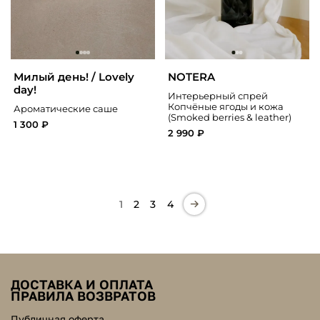
Милый день! / Lovely
NOTERA
day!
Интерьерный спрей
Копчёные ягоды и кожа
Ароматические саше
(Smoked berries & leather)
1 300 ₽
2 990 ₽
1
2
3
4
ДОСТАВКА И ОПЛАТА
ПРАВИЛА ВОЗВРАТОВ
Публичная оферта