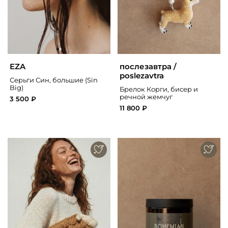
EZA
послезавтра /
poslezavtra
Серьги Син, большие (Sin
Big)
Брелок Корги, бисер и
речной жемчуг
3 500 ₽
11 800 ₽