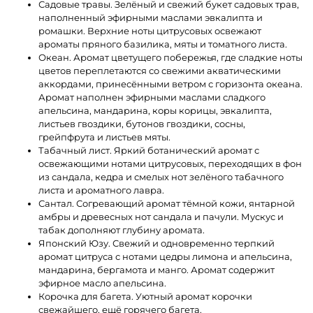
Садовые травы. Зелёный и свежий букет садовых трав,
наполненный эфирными маслами эвкалипта и
ромашки. Верхние ноты цитрусовых освежают
ароматы пряного базилика, мяты и томатного листа.
Океан. Аромат цветущего побережья, где сладкие ноты
цветов переплетаются со свежими акватическими
аккордами, принесёнными ветром с горизонта океана.
Аромат наполнен эфирными маслами сладкого
апельсина, мандарина, коры корицы, эвкалипта,
листьев гвоздики, бутонов гвоздики, сосны,
грейпфрута и листьев мяты.
Табачный лист. Яркий ботанический аромат с
освежающими нотами цитрусовых, переходящих в фон
из сандала, кедра и смелых нот зелёного табачного
листа и ароматного лавра.
Сантал. Согревающий аромат тёмной кожи, янтарной
амбры и древесных нот сандала и пачули. Мускус и
табак дополняют глубину аромата.
Японский
Юзу
. Свежий и одновременно терпкий
аромат цитруса с нотами цедры лимона и апельсина,
мандарина, бергамота и манго.
Аромат содержит
эфирное масло апельсина.
Корочка
для
багета
. Уютный аромат корочки
свежайшего, ещё горячего багета.