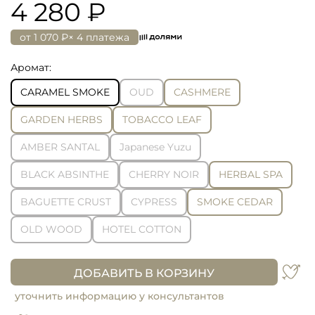
4 280 ₽
от
1 070 ₽
× 4 платежа
Аромат:
CARAMEL SMOKE
OUD
CASHMERE
GARDEN HERBS
TOBACCO LEAF
AMBER SANTAL
Japanese Yuzu
BLACK ABSINTHE
CHERRY NOIR
HERBAL SPA
BAGUETTE CRUST
CYPRESS
SMOKE CEDAR
OLD WOOD
HOTEL COTTON
ДОБАВИТЬ В КОРЗИНУ
уточнить информацию у консультантов