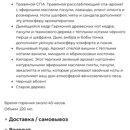
Травяной
СПА
. Травяной расслабляющий спа-аромат
с эфирными маслами пачули, лаванды, иланг-иланга и
розмарина. Ноты шалфея, мяты и сандала дополняют
эту атмосферу ароматерапии.
Дымящийся
кедр
Гармония древесных нот кедра,
пачули и гваякового дерева с тёплыми нотами чёрного
перца и шафрана. Дым, амбра и бобы тонка
дополняют уютную атмосферу комфорта и покоя.
Вишневый
Нуар
. Аромат спелой вишни c тёплыми
нотами ванили, миндаля и абрикосовых косточек.
Кипарис
. Этот терпкий зеленый аромат наполнен
натуральными эфирными маслами пихты, пачули,
эвкалипта и мяты, которые усиливают хвойные ноты и
наполняют ваш дом атмосферой вечнозеленого леса.
Черный
абсент
.
Старое
дерево
.
Время горения около 45 часов.
Объем: 220 мл.
Доставка / самовывоз
Возврат