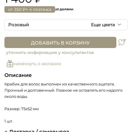
от
350 ₽
× 4 платежа
Розовый
Еще цвета
Розовый
ДОБАВИТЬ В КОРЗИНУ
Серый
уточнить информацию у консультантов
намекнуть о желании
Голубой
Описание
Коричневый
Крабик для волос выполнен из качественного ацетата.
Прочный и долговечный. Главное не оставлять его надолго
около воды.
Размер: 75x52 мм
1 шт.
Доставка / самовывоз