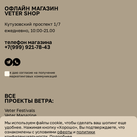
ОФЛАЙН МАГАЗИН
VETER SHOP
Кутузовский проспект 1/7
ежедневно, 10:00-21.00
телефон магазина
+7(999) 921-78-43
я даю согласие на получение
маркетинговых коммуникаций
ВСЕ
ПРОЕКТЫ ВЕТРА:
Veter Festivals
Veter Magazine
Veter School
Мы используем файлы cookie, чтобы сделать ваш шопинг еще
Helpers Bazar
удобнее. Нажимая кнопку «Хорошо», Вы подтверждаете, что
ознакомлены с условиями
оферты
и
политики
© veter. все права защищены
конфиденциальности
.
Подробнее