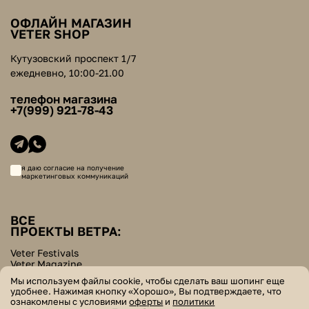
ОФЛАЙН МАГАЗИН
VETER SHOP
Кутузовский проспект 1/7
ежедневно, 10:00-21.00
телефон магазина
+7(999) 921-78-43
я даю согласие на получение
маркетинговых коммуникаций
ВСЕ
ПРОЕКТЫ ВЕТРА:
Veter Festivals
Veter Magazine
Veter School
Мы используем файлы cookie, чтобы сделать ваш шопинг еще
Helpers Bazar
удобнее. Нажимая кнопку «Хорошо», Вы подтверждаете, что
ознакомлены с условиями
оферты
и
политики
© veter. все права защищены