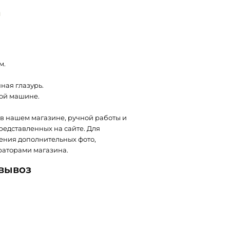
и
м.
ная глазурь.
ой машине.
в нашем магазине, ручной работы и
представленных на сайте. Для
ения дополнительных фото,
раторами магазина.
овывоз