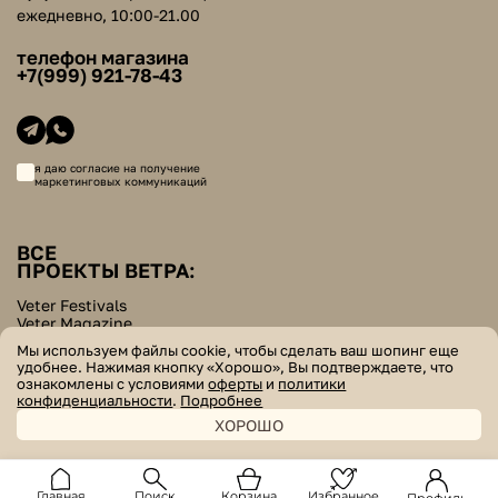
ежедневно, 10:00-21.00
телефон магазина
+7(999) 921-78-43
я даю согласие на получение
маркетинговых коммуникаций
ВСЕ
ПРОЕКТЫ ВЕТРА:
Veter Festivals
Veter Magazine
Veter School
Мы используем файлы cookie, чтобы сделать ваш шопинг еще
Helpers Bazar
удобнее. Нажимая кнопку «Хорошо», Вы подтверждаете, что
ознакомлены с условиями
оферты
и
политики
© veter. все права защищены
конфиденциальности
.
Подробнее
ХОРОШО
Главная
Поиск
Корзина
Избранное