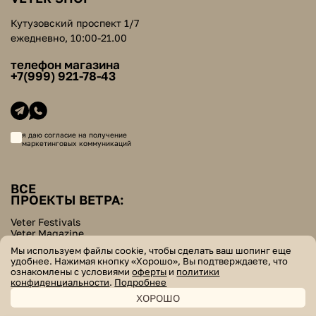
Кутузовский проспект 1/7
ежедневно, 10:00-21.00
телефон магазина
+7(999) 921-78-43
я даю согласие на получение
маркетинговых коммуникаций
ВСЕ
ПРОЕКТЫ ВЕТРА:
Veter Festivals
Veter Magazine
Veter School
Мы используем файлы cookie, чтобы сделать ваш шопинг еще
Helpers Bazar
удобнее. Нажимая кнопку «Хорошо», Вы подтверждаете, что
ознакомлены с условиями
оферты
и
политики
© veter. все права защищены
конфиденциальности
.
Подробнее
ХОРОШО