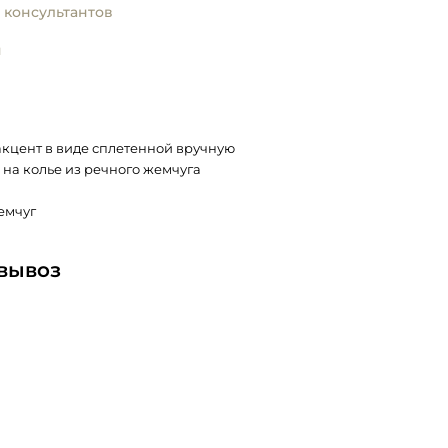
 консультантов
и
кцент в виде сплетенной вручную
 на колье из речного жемчуга
емчуг
овывоз