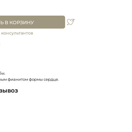
Ь В КОРЗИНУ
 консультантов
и
бы.
ным фианитом формы сердце.
овывоз