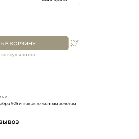
Ь В КОРЗИНУ
 консультантов
и
ами.
ебра 925 и покрыто желтым золотом
овывоз