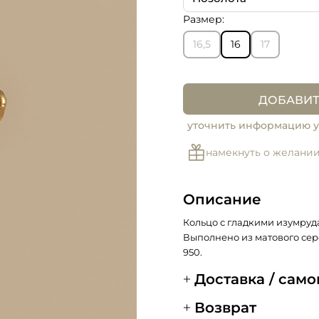
Размер:
Позолота
16,5
16
17
ДОБАВИТ
уточнить информацию у
намекнуть о желани
Описание
Кольцо с гладкими изумруд
Выполнено из матового сер
950.
Доставка / сам
Возврат