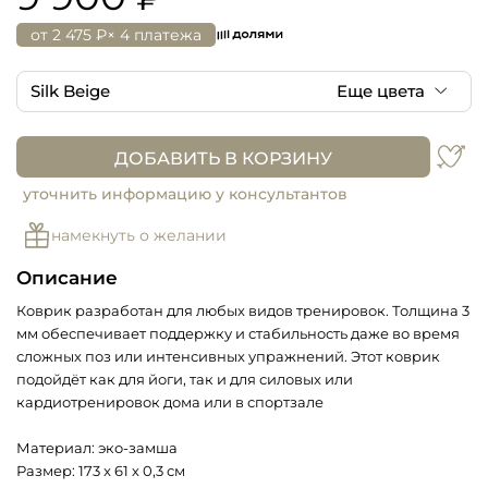
от
2 475 ₽
× 4 платежа
Silk Beige
Еще цвета
Silk Beige
ДОБАВИТЬ В КОРЗИНУ
Stone gray
уточнить информацию у консультантов
намекнуть о желании
Avocado green
Описание
Dusk pink
Коврик разработан для любых видов тренировок. Толщина 3
мм обеспечивает поддержку и стабильность даже во время
сложных поз или интенсивных упражнений. Этот коврик
подойдёт как для йоги, так и для силовых или
кардиотренировок дома или в спортзале
Материал: эко-замша
Размер: 173 x 61 х 0,3 см