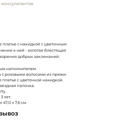
 консультантов
и
е платье с накидкой с цветочным
нении к ней - золотая блестящая
творения добрых заклинаний.
вым наполнителем.
 с розовыми волосами из пряжи.
е платье с цветочной накидкой.
вездная палочка.
ty.
3 лет.
 47,0 x 7,6 см.
овывоз