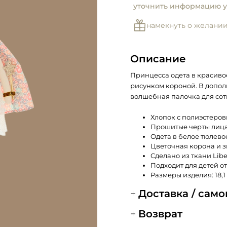
уточнить информацию у
намекнуть о желани
Описание
Принцесса одета в красиво
рисунком короной. В допол
волшебная палочка для со
Хлопок с полиэстеро
Прошитые черты лица
Одета в белое тюлево
Цветочная корона и з
Сделано из ткани Liber
Подходит для детей от 
Размеры изделия: 18,1 x
Доставка / сам
Возврат