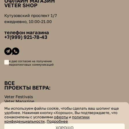
ОФЛАЙН МАГАЗИН
VETER SHOP
Кутузовский проспект 1/7
ежедневно, 10:00-21.00
телефон магазина
+7(999) 921-78-43
я даю согласие на получение
маркетинговых коммуникаций
ВСЕ
ПРОЕКТЫ ВЕТРА:
Veter Festivals
Veter Magazine
Veter School
Мы используем файлы cookie, чтобы сделать ваш шопинг еще
Helpers Bazar
удобнее. Нажимая кнопку «Хорошо», Вы подтверждаете, что
ознакомлены с условиями
оферты
и
политики
© veter. все права защищены
конфиденциальности
.
Подробнее
ХОРОШО