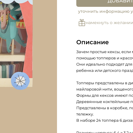
ДОБАВИТ
уточнить информацию у
намекнуть о желани
Описание
Зачем простые кексы, если
помощью топперов и красо
Они идеально подходят для
ребенка или детского праз
Топперы представлены в ди
майларовой нити, вощеного
Формы для кексов имеют п
Деревянные коктейльные п
Представлены в коробке, 
тележку.
В наборе 24 топпера 6 диза
Размеры корпуса: 6,4 х 3,2 х 