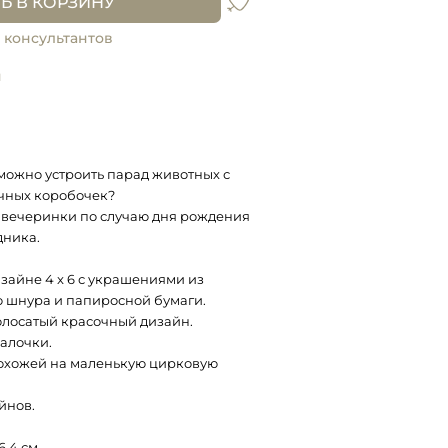
Ь В КОРЗИНУ
 консультантов
и
 можно устроить парад животных с
чных коробочек?
 вечеринки по случаю дня рождения
дника.
зайне 4 x 6 с украшениями из
 шнура и папиросной бумаги.
олосатый красочный дизайн.
алочки.
похожей на маленькую цирковую
йнов.
6,4 см.