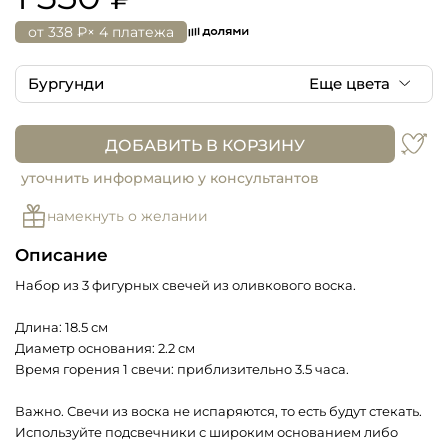
от
338 ₽
× 4 платежа
Бургунди
Еще цвета
Бургунди
ДОБАВИТЬ В КОРЗИНУ
Оттенки желтого
уточнить информацию у консультантов
намекнуть о желании
Оттенки коричневого
Описание
Набор из 3 фигурных свечей из оливкового воска.
Длина: 18.5 см
Диаметр основания: 2.2 см
Время горения 1 свечи: приблизительно 3.5 часа.
Важно. Свечи из воска не испаряются, то есть будут стекать.
Используйте подсвечники с широким основанием либо