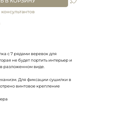
Ь В КОРЗИНУ
 консультантов
и
ка с 7 рядами веревок для
орая не будет портить интерьер и
 в разложенном виде.
еханизм. Для фиксации сушилки в
отрено винтовое крепление
нера