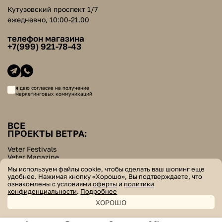
Кутузовский проспект 1/7
ежедневно, 10:00-21.00
телефон магазина
+7(999) 921-78-43
я даю согласие на получение
маркетинговых коммуникаций
ВСЕ
ПРОЕКТЫ ВЕТРА:
Veter Festivals
Veter Magazine
Veter School
Мы используем файлы cookie, чтобы сделать ваш шопинг еще
Helpers Bazar
удобнее. Нажимая кнопку «Хорошо», Вы подтверждаете, что
ознакомлены с условиями
оферты
и
политики
© veter. все права защищены
конфиденциальности
.
Подробнее
ХОРОШО