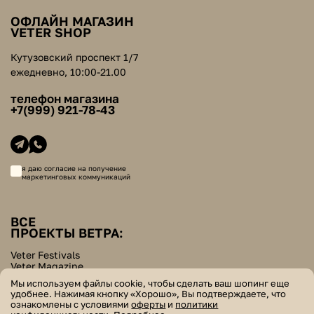
ОФЛАЙН МАГАЗИН
VETER SHOP
Кутузовский проспект 1/7
ежедневно, 10:00-21.00
телефон магазина
+7(999) 921-78-43
я даю согласие на получение
маркетинговых коммуникаций
ВСЕ
ПРОЕКТЫ ВЕТРА:
Veter Festivals
Veter Magazine
Veter School
Мы используем файлы cookie, чтобы сделать ваш шопинг еще
Helpers Bazar
удобнее. Нажимая кнопку «Хорошо», Вы подтверждаете, что
ознакомлены с условиями
оферты
и
политики
© veter. все права защищены