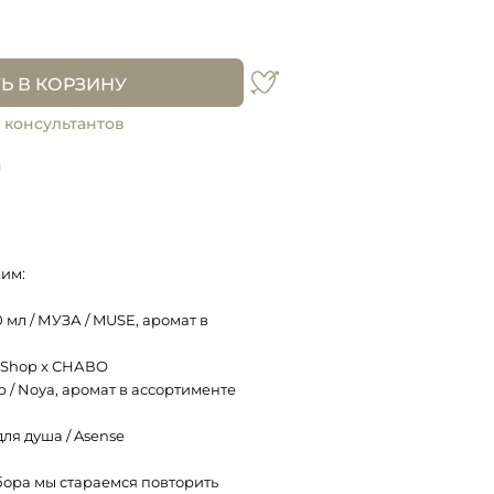
Ь В КОРЗИНУ
 консультантов
и
им:
 мл / МУЗА / MUSE, аромат в
r Shop x СНАВО
р / Noya, аромат в ассортименте
ля душа / Asense
ора мы стараемся повторить