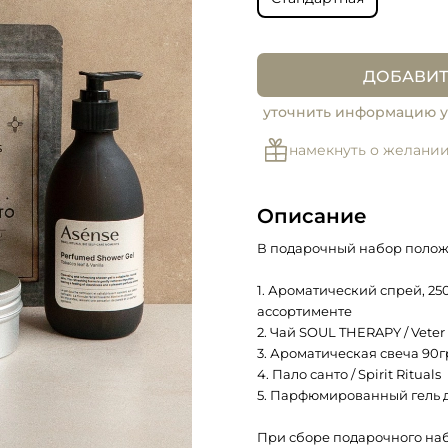
ДОБАВИТ
уточнить информацию у
намекнуть о желани
Описание
В подарочный набор полож
1. Ароматический спрей, 250
ассортименте
2. Чай SOUL THERAPY / Vete
3. Ароматическая свеча 90г
4. Пало санто / Spirit Rituals
5. Парфюмированный гель д
При сборе подарочного наб