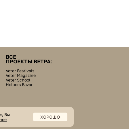
ВСЕ
ПРОЕКТЫ ВЕТРА:
Veter Festivals
Veter Magazine
Veter School
Helpers Bazar
», Вы
© veter. все права защищены
ХОРОШО
нее