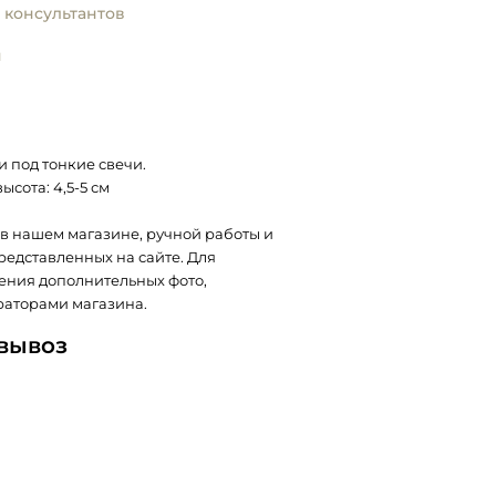
 консультантов
и
 под тонкие свечи.
ысота: 4,5-5 см
в нашем магазине, ручной работы и
представленных на сайте. Для
ения дополнительных фото,
раторами магазина.
овывоз