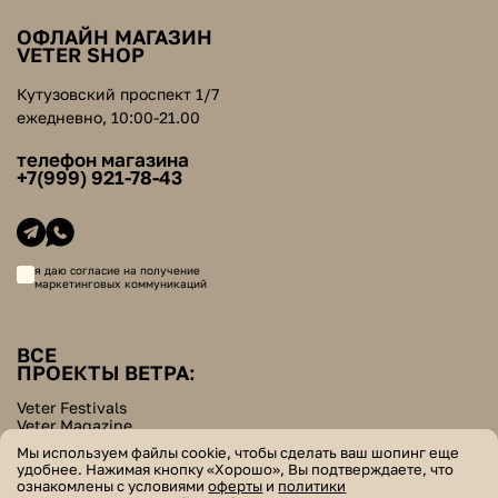
ОФЛАЙН МАГАЗИН
VETER SHOP
Кутузовский проспект 1/7
ежедневно, 10:00-21.00
телефон магазина
+7(999) 921-78-43
я даю согласие на получение
маркетинговых коммуникаций
ВСЕ
ПРОЕКТЫ ВЕТРА:
Veter Festivals
Veter Magazine
Veter School
Мы используем файлы cookie, чтобы сделать ваш шопинг еще
Helpers Bazar
удобнее. Нажимая кнопку «Хорошо», Вы подтверждаете, что
ознакомлены с условиями
оферты
и
политики
© veter. все права защищены