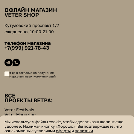
ОФЛАЙН МАГАЗИН
VETER SHOP
Кутузовский проспект 1/7
ежедневно, 10:00-21.00
телефон магазина
+7(999) 921-78-43
я даю согласие на получение
маркетинговых коммуникаций
ВСЕ
ПРОЕКТЫ ВЕТРА:
Veter Festivals
Veter Magazine
Veter School
Мы используем файлы cookie, чтобы сделать ваш шопинг еще
Helpers Bazar
удобнее. Нажимая кнопку «Хорошо», Вы подтверждаете, что
ознакомлены с условиями
оферты
и
политики
© veter. все права защищены