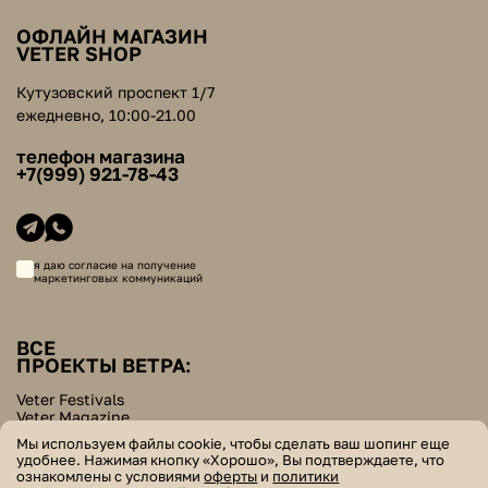
ОФЛАЙН МАГАЗИН
VETER SHOP
Кутузовский проспект 1/7
ежедневно, 10:00-21.00
телефон магазина
+7(999) 921-78-43
я даю согласие на получение
маркетинговых коммуникаций
ВСЕ
ПРОЕКТЫ ВЕТРА:
Veter Festivals
Veter Magazine
Veter School
Мы используем файлы cookie, чтобы сделать ваш шопинг еще
Helpers Bazar
удобнее. Нажимая кнопку «Хорошо», Вы подтверждаете, что
ознакомлены с условиями
оферты
и
политики
© veter. все права защищены