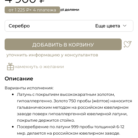
от
1 225 ₽
× 4 платежа
Серебро
Еще цвета
Серебро
ДОБАВИТЬ В КОРЗИНУ
Золото
уточнить информацию у консультантов
намекнуть о желании
Описание
Варианты исполнения:
Латунь с покрытием высококаратным золотом,
гипоаллергенно. Золото 750 пробы (жёлтое) наносится
гальваническим методом на российском ювелирном
заводе поверх гипоаллергенной ювелирной латуни,
покрытие держится стойко.
Посеребрение по латуни 999 пробы толщиной 6-12
мкр. делается на российском ювелирном заводе.