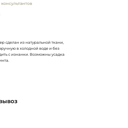
 консультантов
и
пер сделан из натуральной ткани,
вручную в холодной воде и без
дить с изнанки. Возможны усадка
инта.
овывоз