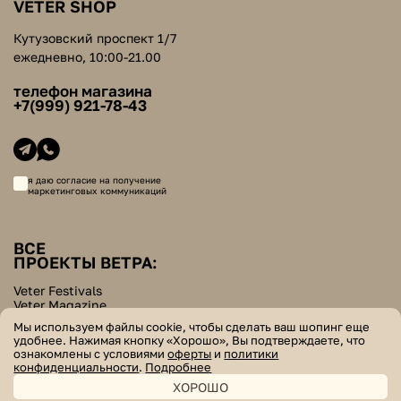
VETER SHOP
Кутузовский проспект 1/7
ежедневно, 10:00-21.00
телефон магазина
+7(999) 921-78-43
я даю согласие на получение
маркетинговых коммуникаций
ВСЕ
ПРОЕКТЫ ВЕТРА:
Veter Festivals
Veter Magazine
Veter School
Мы используем файлы cookie, чтобы сделать ваш шопинг еще
Helpers Bazar
удобнее. Нажимая кнопку «Хорошо», Вы подтверждаете, что
ознакомлены с условиями
оферты
и
политики
© veter. все права защищены
конфиденциальности
.
Подробнее
ХОРОШО