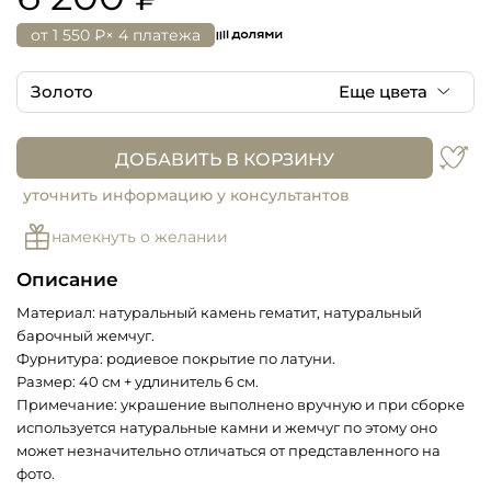
от
1 550 ₽
× 4 платежа
Золото
Еще цвета
Серебро
ДОБАВИТЬ В КОРЗИНУ
Золото
уточнить информацию у консультантов
намекнуть о желании
Описание
Материал: натуральный камень гематит, натуральный
барочный жемчуг.
Фурнитура: родиевое покрытие по латуни.
Размер: 40 см + удлинитель 6 см.
Примечание: украшение выполнено вручную и при сборке
используется натуральные камни и жемчуг по этому оно
может незначительно отличаться от представленного на
фото.