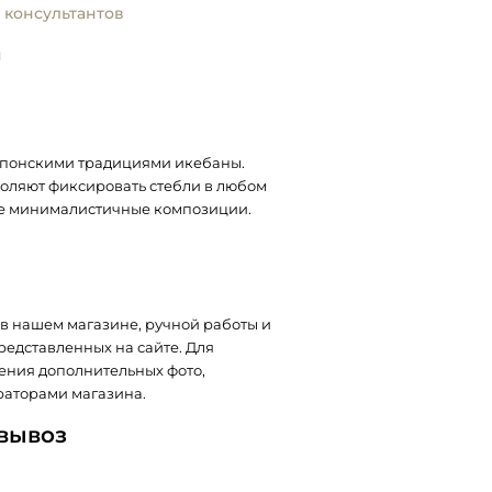
 консультантов
и
японскими традициями икебаны.
оляют фиксировать стебли в любом
е минималистичные композиции.
в нашем магазине, ручной работы и
представленных на сайте. Для
ения дополнительных фото,
раторами магазина.
овывоз