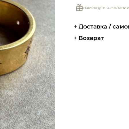
намекнуть о желани
Доставка / сам
Возврат