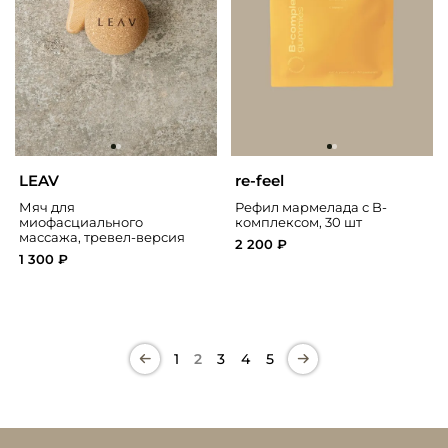
LEAV
re-feel
Мяч для
Рефил мармелада с B-
миофасциального
комплексом, 30 шт
массажа, тревел-версия
2 200 ₽
1 300 ₽
1
2
3
4
5